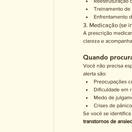
Reestruturação 
Treinamento de h
Enfrentamento de
3. Medicação (se 
A prescrição medica
clareza e acompanha
Quando procura
Você não precisa espe
alerta são:
Preocupações co
Dificuldade em r
Medo de julgamen
Crises de pânico
Se você se identific
transtornos de ansie