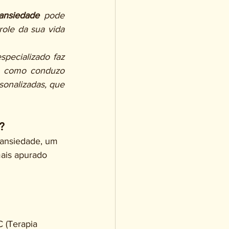
 ansiedade
 pode 
ole da sua vida 
pecializado faz 
e como conduzo 
onalizadas, que 
?
 ansiedade, um 
ais apurado 
 (Terapia 