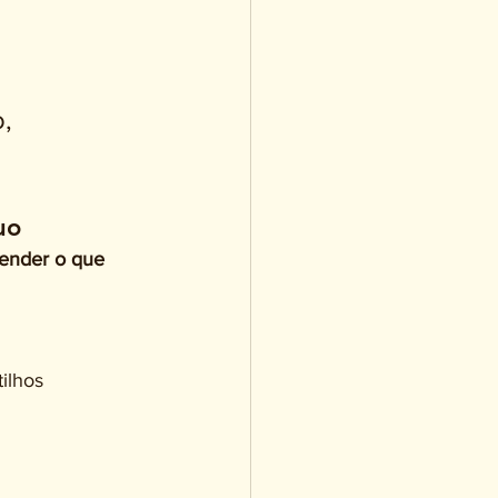
, 
uo
ender o que 
ilhos 