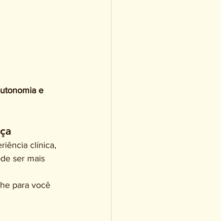
autonomia e 
nça
ência clínica, 
de ser mais 
he para você 