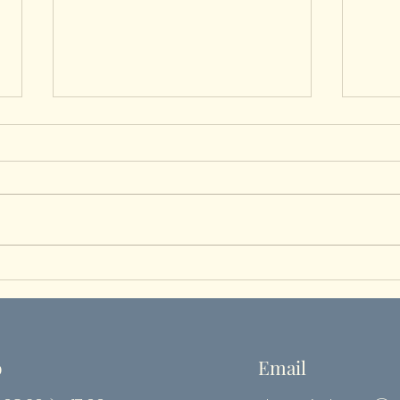
Fobia
Como aprender a falar não (sem
culpa e sem desgaste)
o
Email