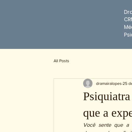
Dr
CR
Méd
Psi
All Posts
dramairalopes
25 d
Psiquiatra
que a expe
Você sente que a a