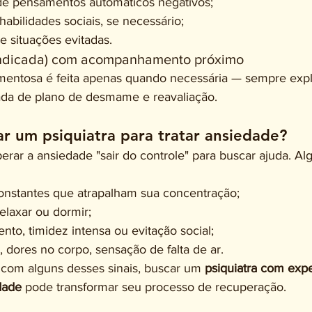
de pensamentos automáticos negativos;
abilidades sociais, se necessário;
 situações evitadas.
indicada) com acompanhamento próximo
mentosa é feita apenas quando necessária — sempre exp
da de plano de desmame e reavaliação.
r um psiquiatra para tratar ansiedade?
rar a ansiedade "sair do controle" para buscar ajuda. Alg
nstantes que atrapalham sua concentração;
elaxar ou dormir;
to, timidez intensa ou evitação social;
, dores no corpo, sensação de falta de ar.
a com alguns desses sinais, buscar um 
psiquiatra com exp
dade
 pode transformar seu processo de recuperação.